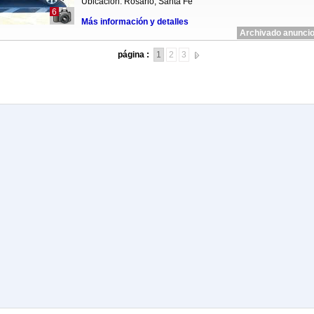
Ubicación: Rosario, Santa Fe
6
Más información y detalles
Archivado anuncio
página :
1
2
3