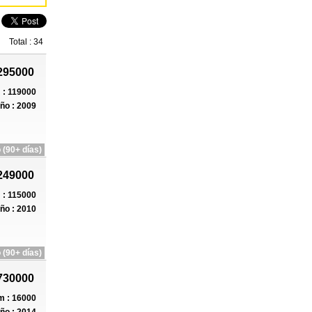
Total : 34
295000
: 119000
ño : 2009
 (90+ días)
249000
: 115000
ño : 2010
 (90+ días)
730000
 : 16000