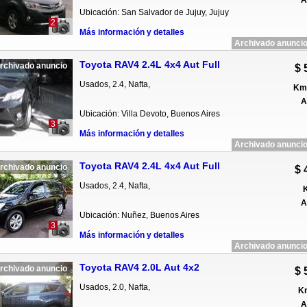
A
Ubicación: San Salvador de Jujuy, Jujuy
2
Más información y detalles
Archivado anuncio
Toyota RAV4 2.4L 4x4 Aut Full
rchivado anuncio
$ 
Usados, 2.4, Nafta,
Km 
A
Ubicación: Villa Devoto, Buenos Aires
3
Más información y detalles
Archivado anuncio
Toyota RAV4 2.4L 4x4 Aut Full
rchivado anuncio
$ 
Usados, 2.4, Nafta,
K
A
Ubicación: Nuñez, Buenos Aires
3
Más información y detalles
Archivado anuncio
Toyota RAV4 2.0L Aut 4x2
rchivado anuncio
$ 
Usados, 2.0, Nafta,
Km
A