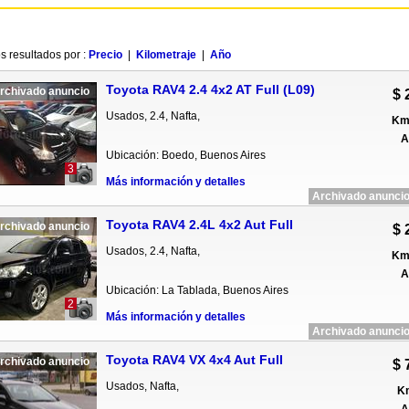
s resultados por :
Precio
|
Kilometraje
|
Año
Toyota RAV4 2.4 4x2 AT Full (L09)
rchivado anuncio
$ 
Usados, 2.4, Nafta,
Km 
A
Ubicación: Boedo, Buenos Aires
3
Más información y detalles
Archivado anuncio
Toyota RAV4 2.4L 4x2 Aut Full
rchivado anuncio
$ 
Usados, 2.4, Nafta,
Km 
A
Ubicación: La Tablada, Buenos Aires
2
Más información y detalles
Archivado anuncio
Toyota RAV4 VX 4x4 Aut Full
rchivado anuncio
$ 
Usados, Nafta,
Km