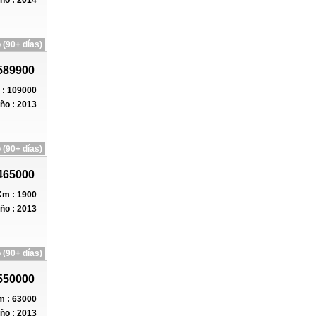
ño : 2014
 (90+ días)
589900
: 109000
ño : 2013
 (90+ días)
465000
m : 1900
ño : 2013
 (90+ días)
550000
 : 63000
ño : 2013