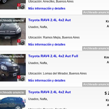
Ubicación: Arrecifes, Buenos Aires
3
Más información y detalles
Archivado anuncio
Toyota RAV4 2.4L 4x2 Aut
rchivado anuncio
Km
A
Usados, Nafta,
Ubicación: Ramos Mejia, Buenos Aires
3
Más información y detalles
Archivado anuncio
Toyota RAV4 2.4L 4x2 Aut Full
rchivado anuncio
Km 
A
Usados, Nafta,
Ubicación: Lomas del Mirador, Buenos Aires
6
Más información y detalles
Archivado anuncio
Toyota RAV4 2.4L 4x2 Aut
rchivado anuncio
$ 
Usados, Nafta,
Km
A