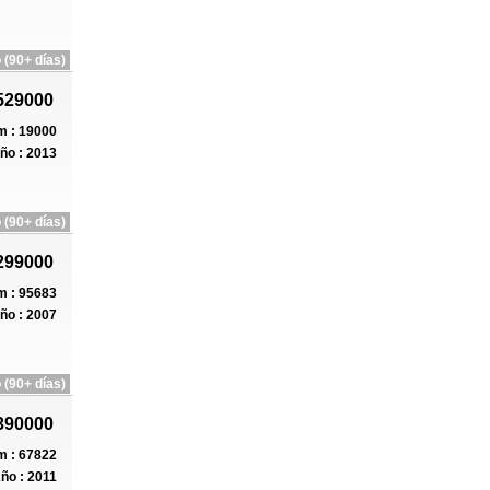
 (90+ días)
529000
 : 19000
ño : 2013
 (90+ días)
299000
 : 95683
ño : 2007
 (90+ días)
390000
 : 67822
ño : 2011