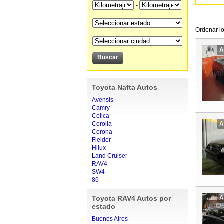
-
Ordenar lo
A
Toyota Nafta Autos
Avensis
Camry
Celica
Corolla
A
Corona
Fielder
Hilux
Land Cruiser
RAV4
SW4
86
Toyota RAV4 Autos por
A
estado
Buenos Aires