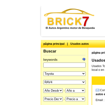
El Autos Argentino motor de Búsqueda
página principal
|
Usados autos
Buscar
página pri
keywords
Usados
Usados To
local o en
Cons
-
autos 
-
Email :