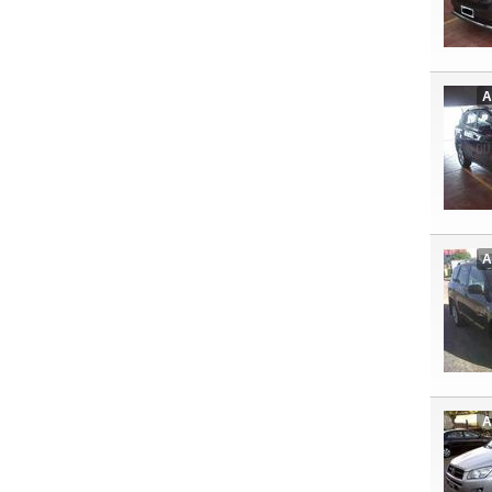
A
A
A