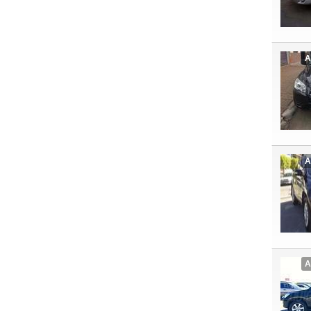
A
A
A