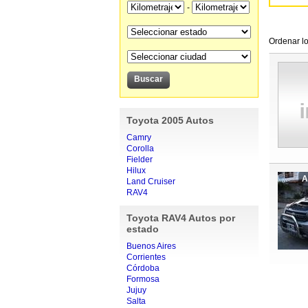
-
Ordenar lo
Toyota 2005 Autos
Camry
Corolla
Fielder
Hilux
A
Land Cruiser
RAV4
Toyota RAV4 Autos por
estado
Buenos Aires
Corrientes
Córdoba
Formosa
Jujuy
Salta