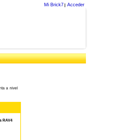
Mi Brick7
Acceder
|
ta a nivel
ta RAV4