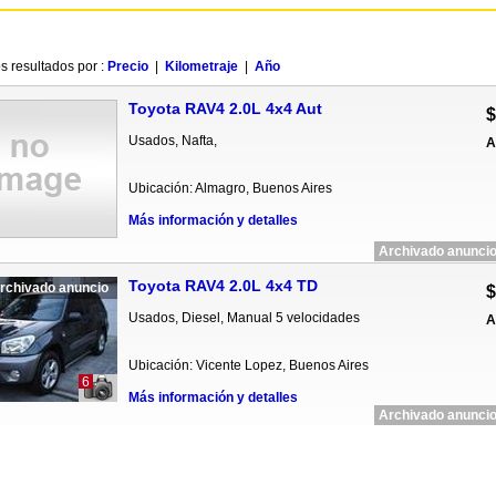
s resultados por :
Precio
|
Kilometraje
|
Año
Toyota RAV4 2.0L 4x4 Aut
$
Usados, Nafta,
A
Ubicación: Almagro, Buenos Aires
Más información y detalles
Archivado anuncio
Toyota RAV4 2.0L 4x4 TD
rchivado anuncio
$
Usados, Diesel, Manual 5 velocidades
A
Ubicación: Vicente Lopez, Buenos Aires
6
Más información y detalles
Archivado anuncio