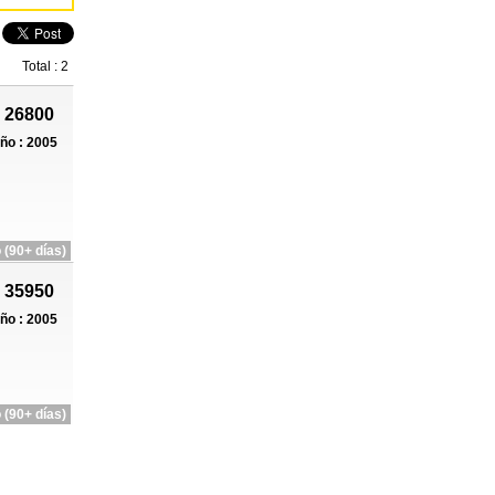
Total : 2
 26800
ño : 2005
 (90+ días)
 35950
ño : 2005
 (90+ días)