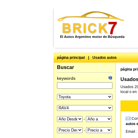
El Autos Argentino motor de Búsqueda
página principal
|
Usados autos
Buscar
página pri
keywords
Usados
Usados 20
local o en
Cons
-
autos 
-
Email :