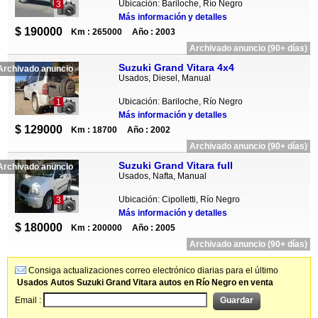
Ubicación: Bariloche, Río Negro
3
Más información y detalles
$ 190000
Km : 265000
Año : 2003
Archivado anuncio (90+ días)
Suzuki Grand Vitara 4x4
Archivado anuncio
Usados, Diesel, Manual
Ubicación: Bariloche, Río Negro
1
Más información y detalles
$ 129000
Km : 18700
Año : 2002
Archivado anuncio (90+ días)
Suzuki Grand Vitara full
Archivado anuncio
Usados, Nafta, Manual
Ubicación: Cipolletti, Río Negro
3
Más información y detalles
$ 180000
Km : 200000
Año : 2005
Archivado anuncio (90+ días)
Consiga actualizaciones correo electrónico diarias para el último
Usados Autos Suzuki Grand Vitara autos en Río Negro en venta
Email :