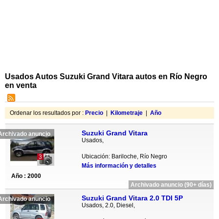
Usados Autos Suzuki Grand Vitara autos en Río Negro
en venta
Ordenar los resultados por :
Precio
|
Kilometraje
|
Año
Suzuki Grand Vitara
Archivado anuncio
Usados,
Ubicación: Bariloche, Río Negro
3
Más información y detalles
Año : 2000
Archivado anuncio (90+ días)
Suzuki Grand Vitara 2.0 TDI 5P
Archivado anuncio
Usados, 2.0, Diesel,