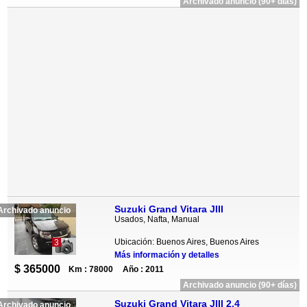
Archivado anuncio (90+ días)
Suzuki Grand Vitara JIII
Archivado anuncio
Usados, Nafta, Manual
Ubicación: Buenos Aires, Buenos Aires
3
Más información y detalles
$ 365000
Km : 78000
Año : 2011
Archivado anuncio (90+ días)
Suzuki Grand Vitara JIII 2.4
Archivado anuncio