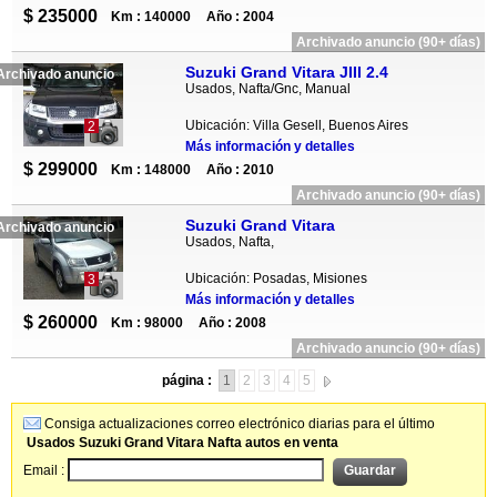
$ 235000
Km : 140000
Año : 2004
Archivado anuncio (90+ días)
Suzuki Grand Vitara JIII 2.4
Archivado anuncio
Usados, Nafta/Gnc, Manual
Ubicación: Villa Gesell, Buenos Aires
2
Más información y detalles
$ 299000
Km : 148000
Año : 2010
Archivado anuncio (90+ días)
Suzuki Grand Vitara
Archivado anuncio
Usados, Nafta,
Ubicación: Posadas, Misiones
3
Más información y detalles
$ 260000
Km : 98000
Año : 2008
Archivado anuncio (90+ días)
página :
1
2
3
4
5
Consiga actualizaciones correo electrónico diarias para el último
Usados Suzuki Grand Vitara Nafta autos en venta
Email :