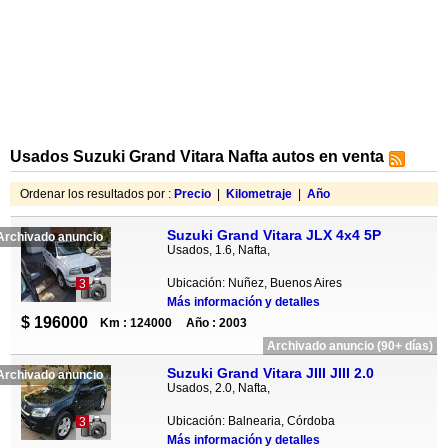
Usados Suzuki Grand Vitara Nafta autos en venta
Ordenar los resultados por :
Precio
|
Kilometraje
|
Año
Suzuki Grand Vitara JLX 4x4 5P
Archivado anuncio
Usados, 1.6, Nafta,
Ubicación: Nuñez, Buenos Aires
3
Más información y detalles
$ 196000
Km : 124000
Año : 2003
Archivado anuncio (90+ días)
Suzuki Grand Vitara JIII JIII 2.0
Archivado anuncio
Usados, 2.0, Nafta,
Ubicación: Balnearia, Córdoba
3
Más información y detalles