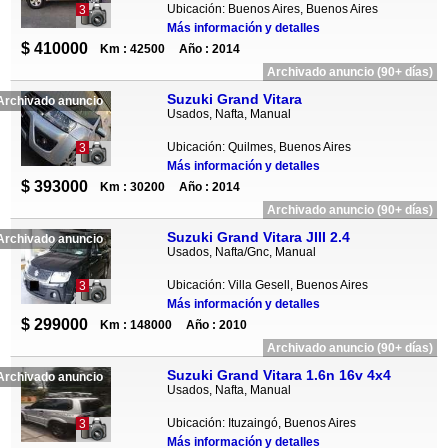
Ubicación: Buenos Aires, Buenos Aires
3
Más información y detalles
$ 410000
Km : 42500
Año : 2014
Archivado anuncio (90+ días)
Suzuki Grand Vitara
Archivado anuncio
Usados, Nafta, Manual
Ubicación: Quilmes, Buenos Aires
3
Más información y detalles
$ 393000
Km : 30200
Año : 2014
Archivado anuncio (90+ días)
Suzuki Grand Vitara JIII 2.4
Archivado anuncio
Usados, Nafta/Gnc, Manual
Ubicación: Villa Gesell, Buenos Aires
3
Más información y detalles
$ 299000
Km : 148000
Año : 2010
Archivado anuncio (90+ días)
Suzuki Grand Vitara 1.6n 16v 4x4
Archivado anuncio
Usados, Nafta, Manual
Ubicación: Ituzaingó, Buenos Aires
3
Más información y detalles