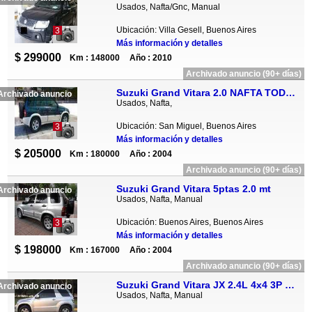
Usados, Nafta/Gnc, Manual
Ubicación: Villa Gesell, Buenos Aires
3
Más información y detalles
$ 299000
Km : 148000
Año : 2010
Archivado anuncio (90+ días)
Suzuki Grand Vitara 2.0 NAFTA TODO TERRENO (PERMUTO POR CAPTIVA)
Archivado anuncio
Usados, Nafta,
Ubicación: San Miguel, Buenos Aires
3
Más información y detalles
$ 205000
Km : 180000
Año : 2004
Archivado anuncio (90+ días)
Suzuki Grand Vitara 5ptas 2.0 mt
Archivado anuncio
Usados, Nafta, Manual
Ubicación: Buenos Aires, Buenos Aires
3
Más información y detalles
$ 198000
Km : 167000
Año : 2004
Archivado anuncio (90+ días)
Suzuki Grand Vitara JX 2.4L 4x4 3P M/T
Archivado anuncio
Usados, Nafta, Manual