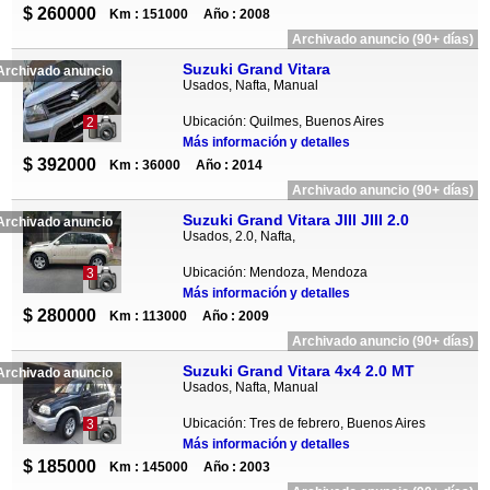
$ 260000
Km : 151000
Año : 2008
Archivado anuncio (90+ días)
Suzuki Grand Vitara
Archivado anuncio
Usados, Nafta, Manual
Ubicación: Quilmes, Buenos Aires
2
Más información y detalles
$ 392000
Km : 36000
Año : 2014
Archivado anuncio (90+ días)
Suzuki Grand Vitara JIII JIII 2.0
Archivado anuncio
Usados, 2.0, Nafta,
Ubicación: Mendoza, Mendoza
3
Más información y detalles
$ 280000
Km : 113000
Año : 2009
Archivado anuncio (90+ días)
Suzuki Grand Vitara 4x4 2.0 MT
Archivado anuncio
Usados, Nafta, Manual
Ubicación: Tres de febrero, Buenos Aires
3
Más información y detalles
$ 185000
Km : 145000
Año : 2003