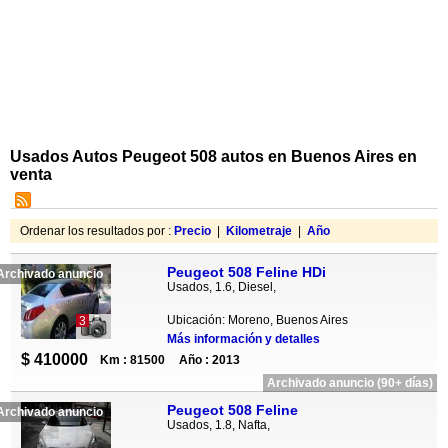
Usados Autos Peugeot 508 autos en Buenos Aires en
venta
Ordenar los resultados por :
Precio
|
Kilometraje
|
Año
Peugeot 508 Feline HDi
Archivado anuncio
Usados, 1.6, Diesel,
Ubicación: Moreno, Buenos Aires
3
Más información y detalles
$ 410000
Km : 81500
Año : 2013
Archivado anuncio (90+ días)
Peugeot 508 Feline
Archivado anuncio
Usados, 1.8, Nafta,