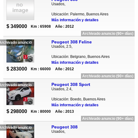
Usados,
Ubicación: Palermo, Buenos Aires
Más información y detalles
$ 349000
Km : 65908
Año : 2012
Archivado anuncio (90+ días)
Peugeot 308 Feline
Archivado anuncio
Usados, 2.5,
Ubicación: Belgrano, Buenos Aires
3
Más información y detalles
$ 283000
Km : 66000
Año : 2012
Archivado anuncio (90+ días)
Peugeot 308 Sport
Archivado anuncio
Usados, 2.4,
Ubicación: Boedo, Buenos Aires
3
Más información y detalles
$ 298000
Km : 80000
Año : 2013
Archivado anuncio (90+ días)
Peugeot 308
Archivado anuncio
Usados,