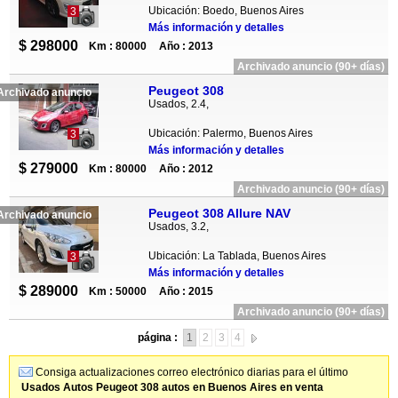
Ubicación: Boedo, Buenos Aires
3
Más información y detalles
$ 298000
Km : 80000
Año : 2013
Archivado anuncio (90+ días)
Peugeot 308
Archivado anuncio
Usados, 2.4,
Ubicación: Palermo, Buenos Aires
3
Más información y detalles
$ 279000
Km : 80000
Año : 2012
Archivado anuncio (90+ días)
Peugeot 308 Allure NAV
Archivado anuncio
Usados, 3.2,
Ubicación: La Tablada, Buenos Aires
3
Más información y detalles
$ 289000
Km : 50000
Año : 2015
Archivado anuncio (90+ días)
página :
1
2
3
4
Consiga actualizaciones correo electrónico diarias para el último
Usados Autos Peugeot 308 autos en Buenos Aires en venta