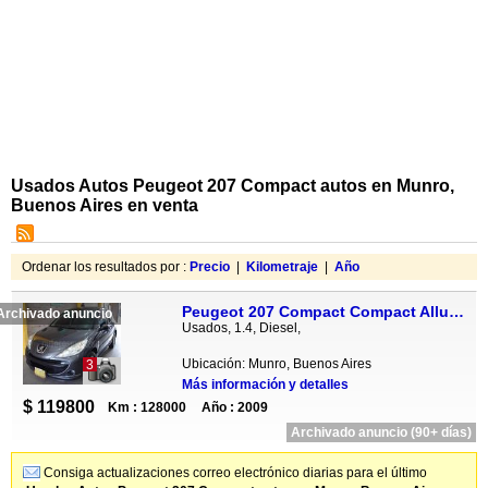
Usados Autos Peugeot 207 Compact autos en Munro,
Buenos Aires en venta
Ordenar los resultados por :
Precio
|
Kilometraje
|
Año
Peugeot 207 Compact Compact Allure 1.4 HDi 5P
Archivado anuncio
Usados, 1.4, Diesel,
Ubicación: Munro, Buenos Aires
3
Más información y detalles
$ 119800
Km : 128000
Año : 2009
Archivado anuncio (90+ días)
Consiga actualizaciones correo electrónico diarias para el último