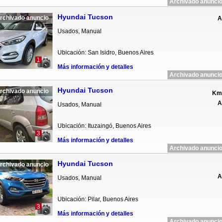
Archivado anuncio
Hyundai Tucson
rchivado anuncio
A
Usados, Manual
Ubicación: San Isidro, Buenos Aires
1
Más información y detalles
Archivado anuncio
Hyundai Tucson
rchivado anuncio
Km 
A
Usados, Manual
Ubicación: Ituzaingó, Buenos Aires
3
Más información y detalles
Archivado anuncio
Hyundai Tucson
rchivado anuncio
A
Usados, Manual
Ubicación: Pilar, Buenos Aires
3
Más información y detalles
Archivado anuncio