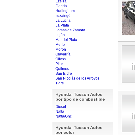
Ezeiza
A
Florida
Hurlingham
Ituzaingó
La Lucila
La Plata
Lomas de Zamora
Luján
Mar del Plata
Merlo
Morón
Olavarría
Olivos
Pilar
Quilmes
San Isidro
San Nicolás de los Arroyos
Tigre
Hyundai Tucson Autos
por tipo de combustible
Diesel
Nafta
Nafta/Gnc
Hyundai Tucson Autos
por color