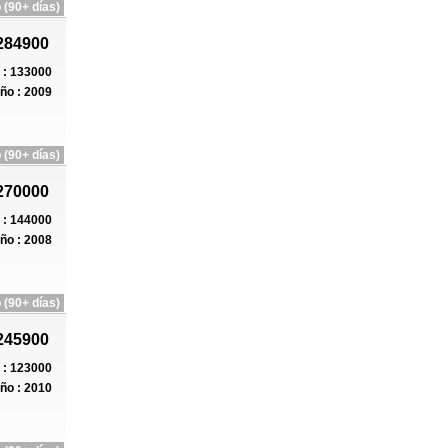
 (90+ días)
284900
: 133000
ño : 2009
 (90+ días)
270000
: 144000
ño : 2008
 (90+ días)
245900
: 123000
ño : 2010