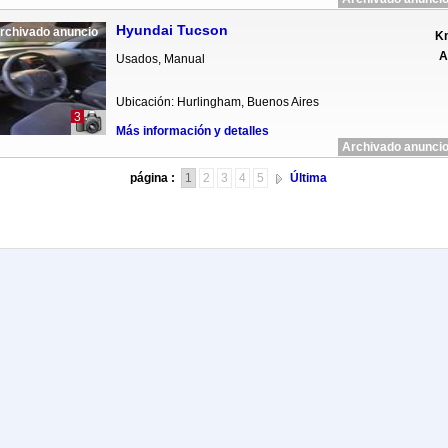
Hyundai Tucson
rchivado anuncio
Km
A
Usados, Manual
Ubicación: Hurlingham, Buenos Aires
3
Más información y detalles
Archivado anuncio
página :
1
2
3
4
5
Última