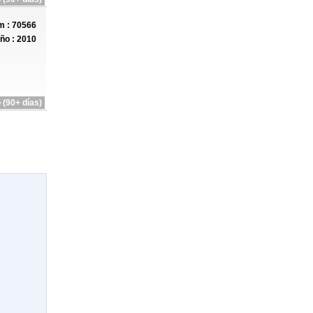
 : 70566
ño : 2010
 (90+ días)