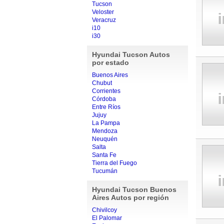
Tucson
Veloster
Veracruz
i10
i30
Hyundai Tucson Autos
por estado
Buenos Aires
Chubut
Corrientes
Córdoba
Entre Ríos
Jujuy
La Pampa
Mendoza
Neuquén
Salta
Santa Fe
Tierra del Fuego
Tucumán
Hyundai Tucson Buenos
Aires Autos por región
Chivilcoy
El Palomar