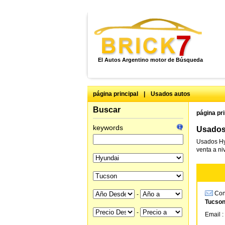
El Autos Argentino motor de Búsqueda
página principal
|
Usados autos
Buscar
página pri
keywords
Usados
Usados Hy
venta a ni
Cons
-
Tucson
-
Email :