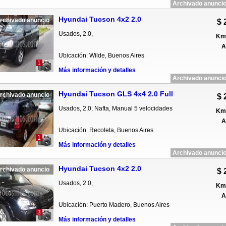
Archivado anuncio
Hyundai Tucson 4x2 2.0
rchivado anuncio
$ 
Usados, 2.0,
Km 
A
Ubicación: Wilde, Buenos Aires
1
Más información y detalles
Archivado anuncio
Hyundai Tucson GLS 4x4 2.0 Full
rchivado anuncio
$ 
Usados, 2.0, Nafta, Manual 5 velocidades
Km 
A
Ubicación: Recoleta, Buenos Aires
1
Más información y detalles
Archivado anuncio
Hyundai Tucson 4x2 2.0
rchivado anuncio
$ 
Usados, 2.0,
Km 
A
Ubicación: Puerto Madero, Buenos Aires
3
Más información y detalles