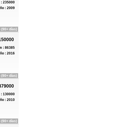
: 235000
ño : 2009
 (90+ días)
150000
 : 86385
ño : 2016
 (90+ días)
379000
: 130000
ño : 2010
 (90+ días)