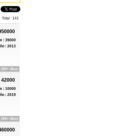
Total : 141
950000
 : 39000
ño : 2013
 (90+ días)
 42000
 : 10000
ño : 2019
 (90+ días)
460000