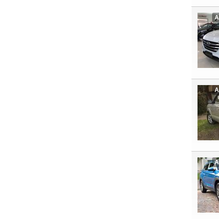
A
A
A