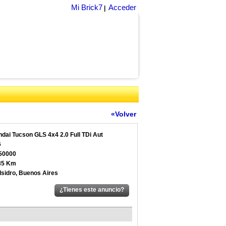
Mi Brick7
Acceder
|
«Volver
dai Tucson GLS 4x4 2.0 Full TDi Aut
6
50000
85 Km
Isidro, Buenos Aires