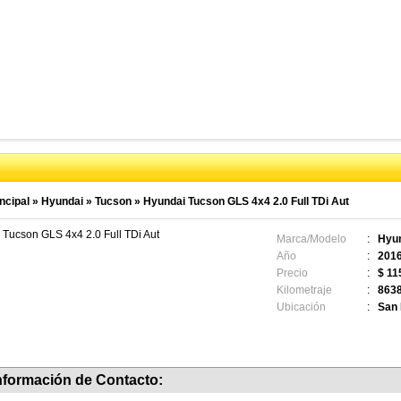
ncipal
»
Hyundai
»
Tucson
»
Hyundai Tucson GLS 4x4 2.0 Full TDi Aut
Tucson GLS 4x4 2.0 Full TDi Aut
Marca/Modelo
:
Hyun
Año
:
201
Precio
:
$ 11
Kilometraje
:
863
Ubicación
:
San 
nformación de Contacto: