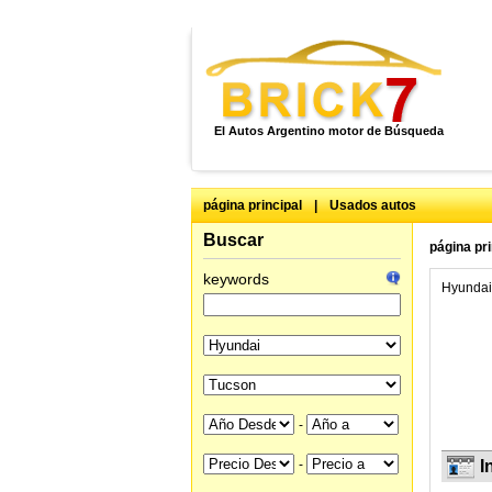
El Autos Argentino motor de Búsqueda
página principal
|
Usados autos
Buscar
página pri
keywords
Hyundai 
-
-
I