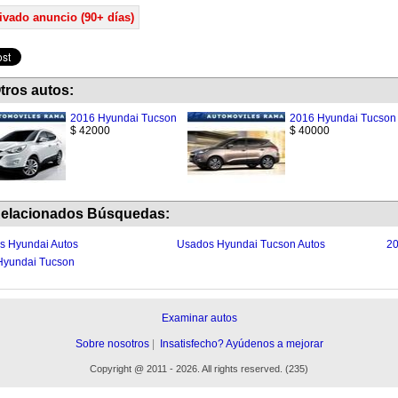
ivado anuncio (90+ días)
tros autos:
2016 Hyundai Tucson
2016 Hyundai Tucson
$ 42000
$ 40000
elacionados Búsquedas:
s Hyundai Autos
Usados Hyundai Tucson Autos
20
Hyundai Tucson
Examinar autos
Sobre nosotros
|
Insatisfecho? Ayúdenos a mejorar
Copyright
@
2011 - 2026. All rights reserved. (235)