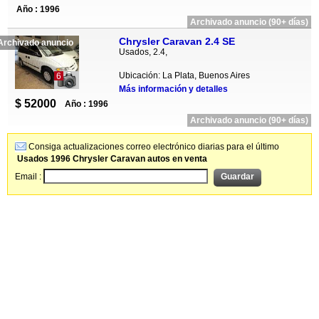
Año : 1996
Archivado anuncio (90+ días)
Chrysler Caravan 2.4 SE
Archivado anuncio
Usados, 2.4,
Ubicación: La Plata, Buenos Aires
6
Más información y detalles
$ 52000
Año : 1996
Archivado anuncio (90+ días)
Consiga actualizaciones correo electrónico diarias para el último
Usados 1996 Chrysler Caravan autos en venta
Email :