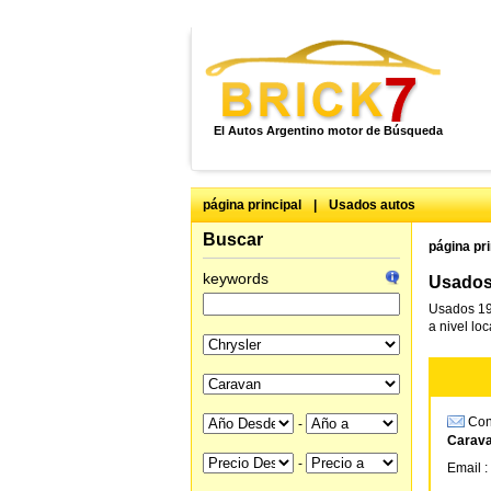
El Autos Argentino motor de Búsqueda
página principal
|
Usados autos
Buscar
página pri
keywords
Usados 
Usados 19
a nivel lo
Cons
-
Carava
-
Email :