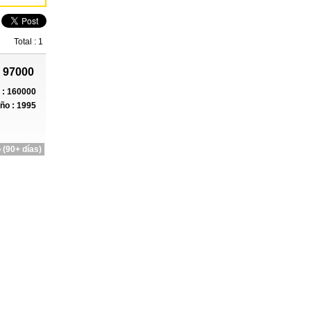
Total : 1
 97000
: 160000
ño : 1995
 (90+ días)