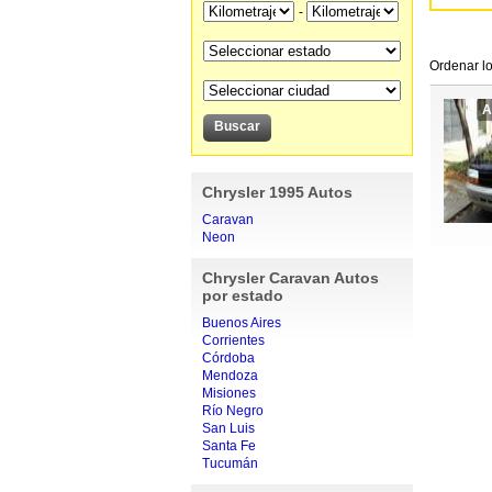
-
Ordenar lo
A
Chrysler 1995 Autos
Caravan
Neon
Chrysler Caravan Autos
por estado
Buenos Aires
Corrientes
Córdoba
Mendoza
Misiones
Río Negro
San Luis
Santa Fe
Tucumán