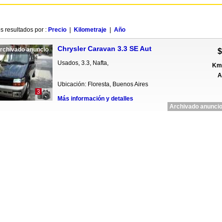
s resultados por :
Precio
|
Kilometraje
|
Año
Chrysler Caravan 3.3 SE Aut
rchivado anuncio
$
Usados, 3.3, Nafta,
Km 
A
Ubicación: Floresta, Buenos Aires
3
Más información y detalles
Archivado anuncio