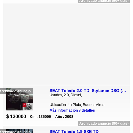
Archivado anuncio (90+ días)
SEAT Toledo 2.0 TDi Stylance DSG (140Cv)
Archivado anuncio
Usados, 2.0, Diesel,
Ubicación: La Plata, Buenos Aires
6
Más información y detalles
$ 130000
Km : 135000
Año : 2008
Archivado anuncio (90+ días)
SEAT Toledo 1.9 SXE TD
Archivado anuncio