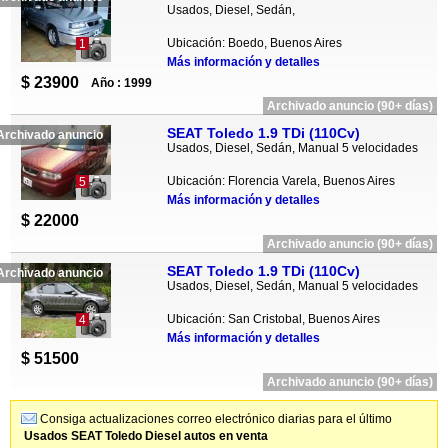
Usados, Diesel, Sedán,
Ubicación: Boedo, Buenos Aires
1
Más información y detalles
$ 23900
Año : 1999
Archivado anuncio (90+ días)
SEAT Toledo 1.9 TDi (110Cv)
Archivado anuncio
Usados, Diesel, Sedán, Manual 5 velocidades
Ubicación: Florencia Varela, Buenos Aires
5
Más información y detalles
$ 22000
Archivado anuncio (90+ días)
SEAT Toledo 1.9 TDi (110Cv)
Archivado anuncio
Usados, Diesel, Sedán, Manual 5 velocidades
Ubicación: San Cristobal, Buenos Aires
4
Más información y detalles
$ 51500
Archivado anuncio (90+ días)
Consiga actualizaciones correo electrónico diarias para el último
Usados SEAT Toledo Diesel autos en venta