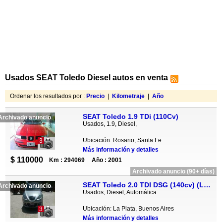
Usados SEAT Toledo Diesel autos en venta
Ordenar los resultados por :
Precio
|
Kilometraje
|
Año
SEAT Toledo 1.9 TDi (110Cv)
Archivado anuncio
Usados, 1.9, Diesel,
Ubicación: Rosario, Santa Fe
3
Más información y detalles
$ 110000
Km : 294069
Año : 2001
Archivado anuncio (90+ días)
SEAT Toledo 2.0 TDI DSG (140cv) (L04)
Archivado anuncio
Usados, Diesel, Automática
Ubicación: La Plata, Buenos Aires
3
Más información y detalles