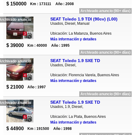
$ 150000
Km : 173111
Año : 2008
Archivado anuncio (90+ días)
SEAT Toledo 1.9 TDI (90cv) (L00)
Archivado anuncio
Usados, Diesel, Manual
Ubicación: La Matanza, Buenos Aires
3
Más información y detalles
$ 39000
Km : 40000
Año : 1995
Archivado anuncio (90+ días)
SEAT Toledo 1.9 SXE TD
Archivado anuncio
Usados, Diesel,
Ubicación: Florencia Varela, Buenos Aires
4
Más información y detalles
$ 21000
Año : 1997
Archivado anuncio (90+ días)
SEAT Toledo 1.9 SXE TD
Archivado anuncio
Usados, 1.9, Diesel,
Ubicación: La Plata, Buenos Aires
6
Más información y detalles
$ 44900
Km : 191500
Año : 1998