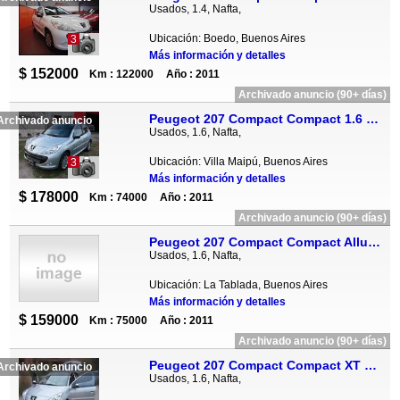
Usados, 1.4, Nafta,
Ubicación: Boedo, Buenos Aires
3
Más información y detalles
$ 152000
Km : 122000
Año : 2011
Archivado anuncio (90+ días)
Peugeot 207 Compact Compact 1.6 XT Premium 5P
Archivado anuncio
Usados, 1.6, Nafta,
Ubicación: Villa Maipú, Buenos Aires
3
Más información y detalles
$ 178000
Km : 74000
Año : 2011
Archivado anuncio (90+ días)
Peugeot 207 Compact Compact Allure 1.6 5P
Usados, 1.6, Nafta,
Ubicación: La Tablada, Buenos Aires
Más información y detalles
$ 159000
Km : 75000
Año : 2011
Archivado anuncio (90+ días)
Peugeot 207 Compact Compact XT 1.6 5P
Archivado anuncio
Usados, 1.6, Nafta,