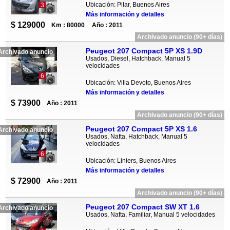
Ubicación: Pilar, Buenos Aires
3
Más información y detalles
$ 129000
Km : 80000
Año : 2011
Archivado anuncio (90+ días)
Peugeot 207 Compact 5P XS 1.9D
Archivado anuncio
Usados, Diesel, Hatchback, Manual 5
velocidades
6
Ubicación: Villa Devoto, Buenos Aires
Más información y detalles
$ 73900
Año : 2011
Archivado anuncio (90+ días)
Peugeot 207 Compact 5P XS 1.6
Archivado anuncio
Usados, Nafta, Hatchback, Manual 5
velocidades
6
Ubicación: Liniers, Buenos Aires
Más información y detalles
$ 72900
Año : 2011
Archivado anuncio (90+ días)
Peugeot 207 Compact SW XT 1.6
Archivado anuncio
Usados, Nafta, Familiar, Manual 5 velocidades