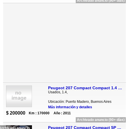
Archivado anuncio (90+ días)
Peugeot 207 Compact Compact 1.4 HDi XS 5P
Usados, 1.4,
Ubicación: Puerto Madero, Buenos Aires
Más información y detalles
$ 200000
Km : 170000
Año : 2011
Archivado anuncio (90+ días)
Peugeot 207 Compact Compact 5P 1.4 Nafta Allure (75cv)
Archivado anuncio