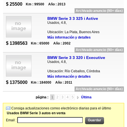
$ 25500
Km : 99500
Año : 2013
Archivado anuncio (90+ días)
BMW Serie 3 3 325 i Active
Usados, 4.8,
Ubicación: La Plata, Buenos Aires
Más información y detalles
$ 1398563
Km : 65000
Año : 2002
Archivado anuncio (90+ días)
BMW Serie 3 3 320 i Executive
Usados, 4.8,
Ubicación: Río Ceballos, Córdoba
Más información y detalles
$ 1375000
Km : 184000
Año : 2011
Archivado anuncio (90+ días)
página :
1
2
3
4
5
Última
Consiga actualizaciones correo electrónico diarias para el último
Usados BMW Serie 3 autos en venta
Email :