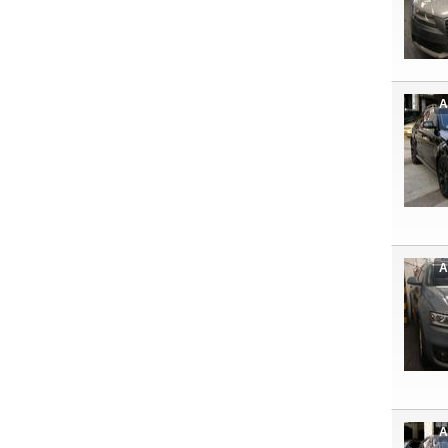
A
A
A