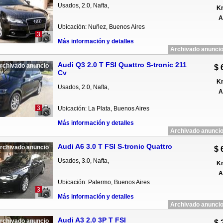
Usados, 2.0, Nafta,
Km
A
Ubicación: Nuñez, Buenos Aires
3
Más información y detalles
Archivado anuncio
Audi Q3 2.0 T FSI Quattro S-tronic 211
rchivado anuncio
$ 
Cv
Km
Usados, 2.0, Nafta,
A
3
Ubicación: La Plata, Buenos Aires
Más información y detalles
Archivado anuncio
Audi A6 3.0 T FSI S-tronic Quattro
rchivado anuncio
$ 
Usados, 3.0, Nafta,
Km
A
Ubicación: Palermo, Buenos Aires
3
Más información y detalles
Archivado anuncio
Audi A3 2.0 3P T FSI
rchivado anuncio
$ 