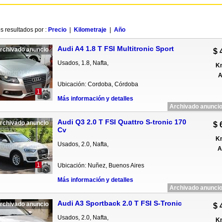
s resultados por :
Precio
|
Kilometraje
|
Año
Audi A4 1.8 T FSI Multitronic Sport
rchivado anuncio
$ 
Usados, 1.8, Nafta,
Km
A
Ubicación: Cordoba, Córdoba
1
Más información y detalles
Archivado anuncio
Audi Q3 2.0 T FSI Quattro S-tronic 170
rchivado anuncio
$ 
Cv
Km
Usados, 2.0, Nafta,
A
1
Ubicación: Nuñez, Buenos Aires
Más información y detalles
Archivado anuncio
Audi A3 Sportback 2.0 T FSI S-Tronic
rchivado anuncio
$ 
Usados, 2.0, Nafta,
Km