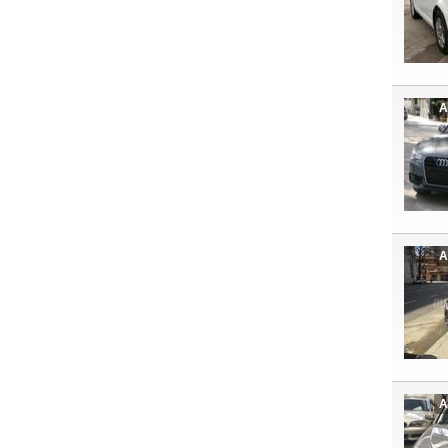
A
A
A