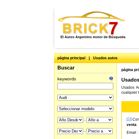
El Autos Argentino motor de Búsqueda
página principal
|
Usados autos
Buscar
página pri
keywords
Usados 
Usados Au
cualquier 
Cons
-
venta
-
Email :