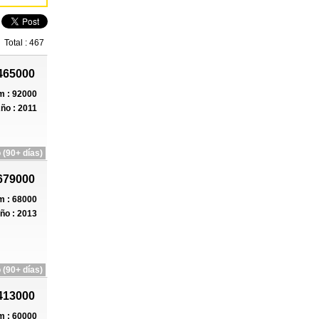
Total : 467
465000
 : 92000
ño : 2011
 (90+ días)
679000
 : 68000
ño : 2013
 (90+ días)
413000
 : 60000