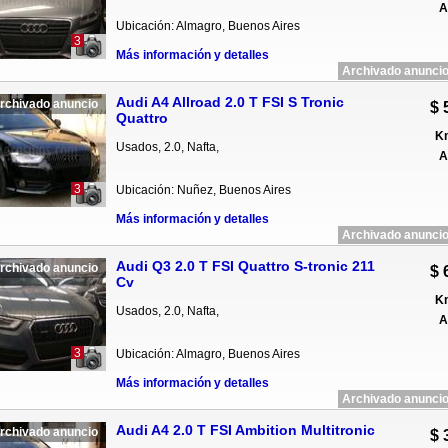
A
Ubicación: Almagro, Buenos Aires
3
Más información y detalles
Archivado anuncio
Audi A4 Allroad 2.0 T FSI S Tronic
rchivado anuncio
$ 
Quattro
Km
Usados, 2.0, Nafta,
A
3
Ubicación: Nuñez, Buenos Aires
Más información y detalles
Archivado anuncio
Audi Q3 2.0 T FSI Quattro S-tronic 211
rchivado anuncio
$ 
Cv
Km
Usados, 2.0, Nafta,
A
3
Ubicación: Almagro, Buenos Aires
Más información y detalles
Archivado anuncio
Audi A4 2.0 T FSI Ambition Multitronic
rchivado anuncio
$ 