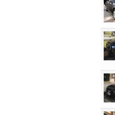
A
A
A