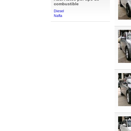
combustible
Diesel
Nafta
A
A
A