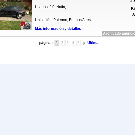
Usados, 2.0, Nafta,
Km
A
Ubicación: Palermo, Buenos Aires
3
Más información y detalles
Archivado anuncio
página :
1
2
3
4
5
Última