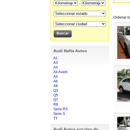
-
Ordenar lo
A
Audi Nafta Autos
A1
A3
A4
A4 Avant
A
A5
A6
A8
Q3
Q5
Q7
R8
Serie RS
Serie S
TT
A
Audi Autos por tipo de