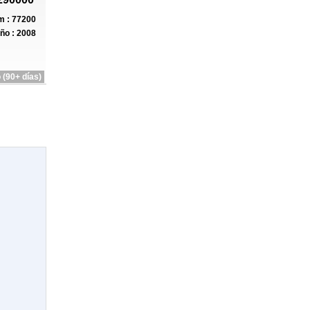
 : 77200
ño : 2008
 (90+ días)