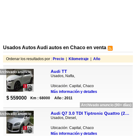
Usados Autos Audi autos en Chaco en venta
Ordenar los resultados por :
Precio
|
Kilometraje
|
Año
Audi TT
Archivado anuncio
Usados, Nafta,
Ubicación: Capital, Chaco
3
Más información y detalles
$ 559000
Km : 68000
Año : 2011
Archivado anuncio (90+ días)
Audi Q7 3.0 TDI Tiptronic Quattro (233cv)
Archivado anuncio
Usados, Diesel,
Ubicación: Capital, Chaco
3
Más información y detalles