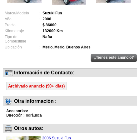
Marca/Modelo
:
Suzuki Fun
Año
:
2006
Precio
:
$ 86000
Kilometraje
:
132000 Km
Tipo de
:
Nafta
Combustible
Ubicación
:
Merlo, Merlo, Buenos Aires
Información de Contacto:
Archivado anuncio (90+ días)
Otra información :
Accesorios:
Dirección: Hidráulica
Otros autos:
2006 Suzuki Fun