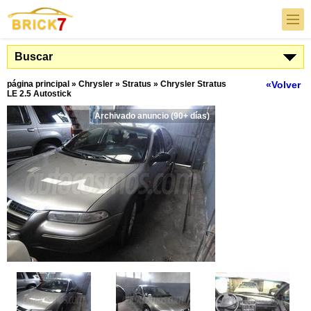
Buscar
página principal
»
Chrysler
»
Stratus
»
Chrysler Stratus
«Volver
LE 2.5 Autostick
Archivado anuncio (90+ días)